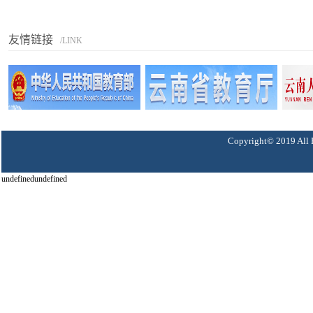
友情链接
/LINK
Copyright© 2019 A
undefinedundefined